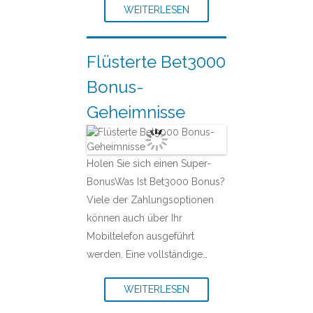
WEITERLESEN
Flüsterte Bet3000
Bonus-
Geheimnisse
Holen Sie sich einen Super-
BonusWas Ist Bet3000 Bonus?
Viele der Zahlungsoptionen
können auch über Ihr
Mobiltelefon ausgeführt
werden. Eine vollständige…
WEITERLESEN