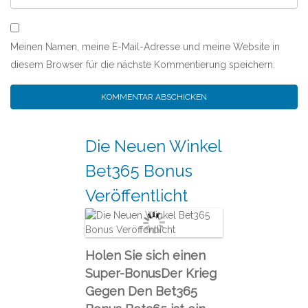
Meinen Namen, meine E-Mail-Adresse und meine Website in
diesem Browser für die nächste Kommentierung speichern.
Die Neuen Winkel
Bet365 Bonus
Veröffentlicht
Holen Sie sich einen
Super-BonusDer Krieg
Gegen Den Bet365