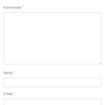
Kommentar
*
Name
*
E-Mail
*