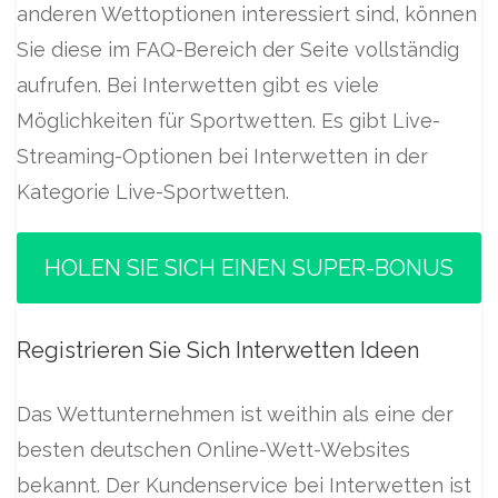
anderen Wettoptionen interessiert sind, können
Sie diese im FAQ-Bereich der Seite vollständig
aufrufen. Bei Interwetten gibt es viele
Möglichkeiten für Sportwetten. Es gibt Live-
Streaming-Optionen bei Interwetten in der
Kategorie Live-Sportwetten.
HOLEN SIE SICH EINEN SUPER-BONUS
Registrieren Sie Sich Interwetten Ideen
Das Wettunternehmen ist weithin als eine der
besten deutschen Online-Wett-Websites
bekannt. Der Kundenservice bei Interwetten ist