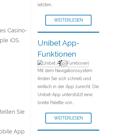
letzten…
WEITERLESEN
hes Casino-
ple iOS,
Unibet App-
Funktionen
Mit dem Navigationssystem
finden Sie sich schnell und
einfach in der App zurecht. Die
Unibet-App unterstützt eine
breite Palette von…
ellen Sie
WEITERLESEN
obile App