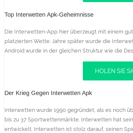
Top Interwetten Apk-Geheimnisse
Die Interwetten-App hier überzeugt mit einem gut
platzierten Wette. Jahre später wurde die Interwe
Android wurde in der gleichen Struktur wie die De
HOLEN SIE S
Der Krieg Gegen Interwetten Apk
Interwetten wurde 1990 gegründet, als es noch übe
bis zu 37 Sportwettenmärkte. Interwetten hat se
entwickelt. Interwetten ist stolz darauf, seinen S