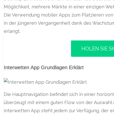
Möglichkeit, mehrere Märkte in einer einzigen Wet
Die Verwendung mobiler Apps zum Platzieren von W
in der jüngeren Vergangenheit dank des Wachstums
erlangt.
HOLEN SIE S
Interwetten App Grundlagen Erklärt
Die Hauptnavigation befindet sich in einer horizon
überzeugt mit einem guten Flow von der Auswahl d
interwetten App steht jedem zur Verfügung, der 