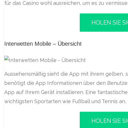
für das Casino wohl ausreichen, um es zu vermisse
HOLEN SIE S
Interwetten Mobile – Übersicht
Aussehensmäßig sieht die App mit ihrem gelben, 
benötigt die App Informationen über den Benutze
App auf Ihrem Gerät installieren. Eine fantastisc
wichtigsten Sportarten wie Fußball und Tennis an, 
HOLEN SIE S