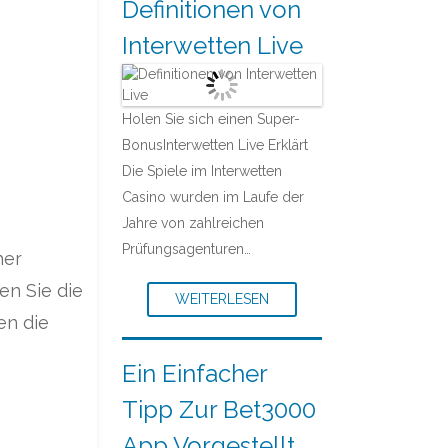
Definitionen von
Interwetten Live
Holen Sie sich einen Super-
BonusInterwetten Live Erklärt
Die Spiele im Interwetten
Casino wurden im Laufe der
Jahre von zahlreichen
Prüfungsagenturen…
her
en Sie die
WEITERLESEN
en die
Ein Einfacher
Tipp Zur Bet3000
App Vorgestellt