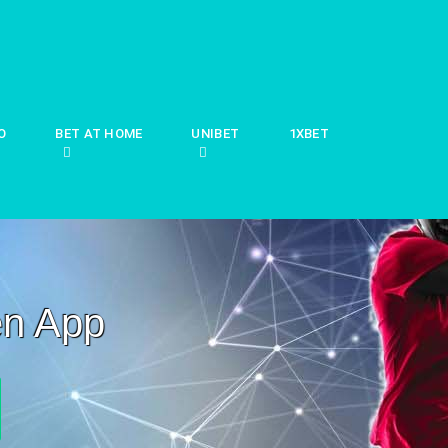
RVAH.INFO
O
BET AT HOME
UNIBET
1XBET
en App