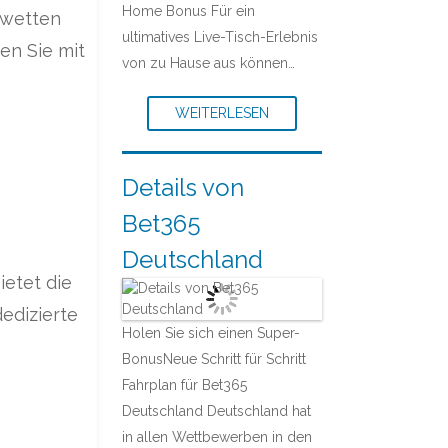
Home Bonus Für ein
rwetten
ultimatives Live-Tisch-Erlebnis
en Sie mit
von zu Hause aus können…
WEITERLESEN
Details von
Bet365
Deutschland
ietet die
edizierte
Holen Sie sich einen Super-
BonusNeue Schritt für Schritt
Fahrplan für Bet365
Deutschland Deutschland hat
in allen Wettbewerben in den