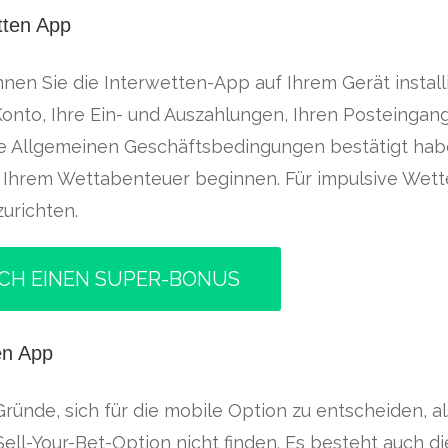
tten App
önnen Sie die Interwetten-App auf Ihrem Gerät install
Konto, Ihre Ein- und Auszahlungen, Ihren Posteingang
e Allgemeinen Geschäftsbedingungen bestätigt haben
t Ihrem Wettabenteuer beginnen. Für impulsive Wette
zurichten.
ICH EINEN SUPER-BONUS
en App
ründe, sich für die mobile Option zu entscheiden, a
ell-Your-Bet-Option nicht finden. Es besteht auch di