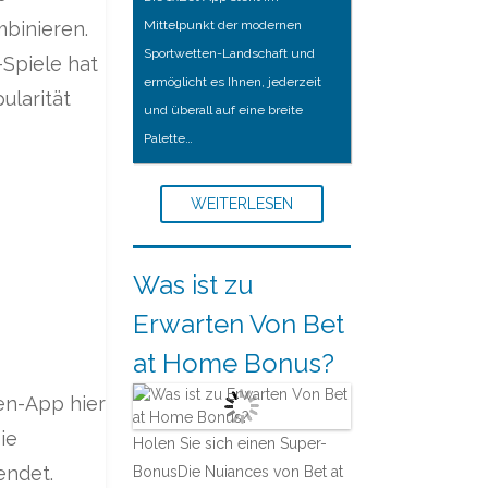
mbinieren.
Mittelpunkt der modernen
Sportwetten-Landschaft und
-Spiele hat
ermöglicht es Ihnen, jederzeit
ularität
und überall auf eine breite
Palette…
WEITERLESEN
Was ist zu
Erwarten Von Bet
at Home Bonus?
ten-App hier
ie
Holen Sie sich einen Super-
endet.
BonusDie Nuiances von Bet at